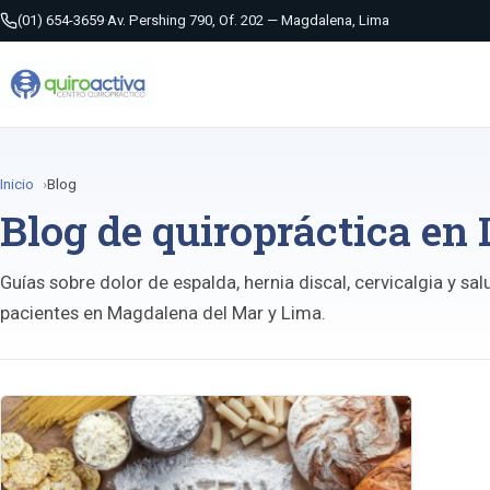
(01) 654-3659
·
Av. Pershing 790, Of. 202 — Magdalena, Lima
Inicio
Blog
Blog de quiropráctica en
Guías sobre dolor de espalda, hernia discal, cervicalgia y sa
pacientes en Magdalena del Mar y Lima.