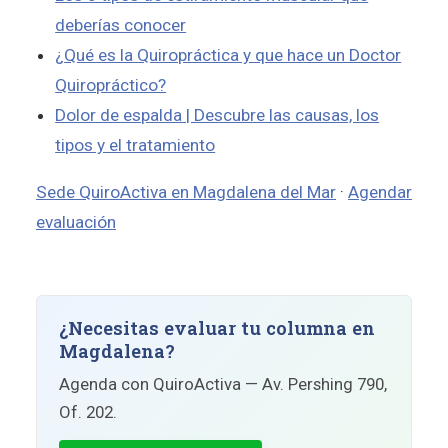
deberías conocer
¿Qué es la Quiropráctica y que hace un Doctor
Quiropráctico?
Dolor de espalda | Descubre las causas, los
tipos y el tratamiento
Sede QuiroActiva en Magdalena del Mar
·
Agendar
evaluación
¿Necesitas evaluar tu columna en
Magdalena?
Agenda con QuiroActiva — Av. Pershing 790,
Of. 202.