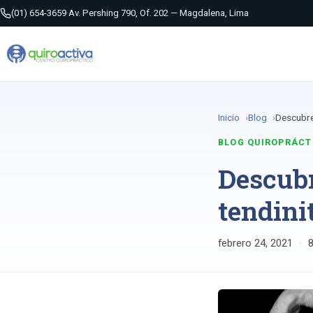
(01) 654-3659
·
Av. Pershing 790, Of. 202 — Magdalena, Lima
Inicio
Blog
Descubre 
BLOG QUIROPRÁCT
Descubr
tendini
febrero 24, 2021
·
8