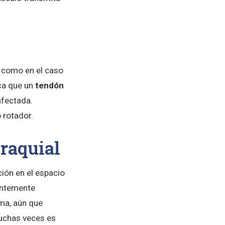
í como en el caso
ica que un
tendón
afectada.
 rotador.
braquial
ción en el espacio
uentemente
uma, aún que
muchas veces es