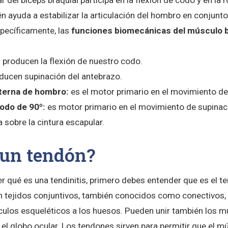
 del bíceps braquial participa en la flexión de codo y en la r
n ayuda a estabilizar la articulación del hombro en conjunt
pecíficamente, las
funciones biomecánicas del músculo b
:
producen la flexión de nuestro codo.
ducen supinación del antebrazo.
xterna de hombro:
es el motor primario en el movimiento d
codo de 90º:
es motor primario en el movimiento de supinac
 sobre la cintura escapular.
 un tendón?
r qué es una tendinitis, primero debes entender que es el t
 tejidos conjuntivos, también conocidos como conectivos, 
ulos esqueléticos a los huesos. Pueden unir también los m
el globo ocular. Los tendones sirven para permitir que el m