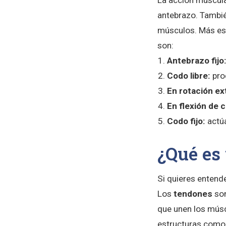
La acción muscular
antebrazo. Tambié
músculos. Más es
son:
Antebrazo fijo
Codo libre:
pro
En rotación e
En flexión de 
Codo fijo:
actúa
¿Qué es
Si quieres entende
Los
tendones
son
que unen los músc
estructuras como 