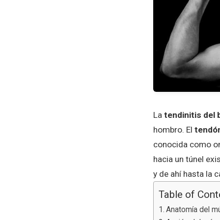
La
tendinitis del
hombro. El
tendón
conocida como omó
hacia un túnel exi
y de ahí hasta la 
Table of Cont
Anatomía del mú