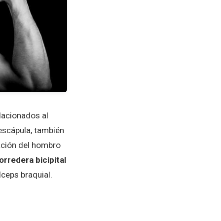
lacionados al
 escápula, también
ación del hombro
orredera bicipital
íceps braquial.