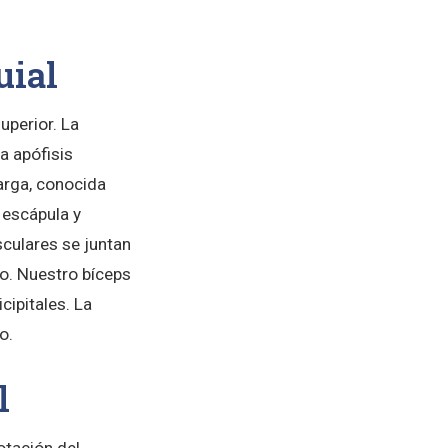
uial
uperior. La
a apófisis
arga, conocida
 escápula y
sculares se juntan
io. Nuestro bíceps
cipitales. La
o.
l