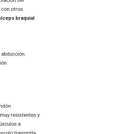
otación del
o con otros
íceps braquial
e abducción.
ión.
endón.
muy resistentes y
úsculos a
úsculo transmita