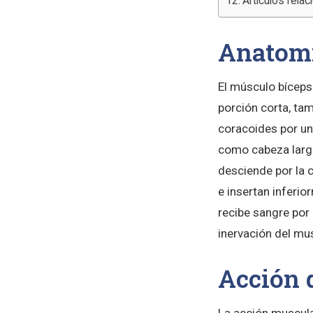
Artículos rela
Anatomí
El músculo bíceps
porción corta, tam
coracoides por un
como cabeza larga
desciende por la 
e insertan inferio
recibe sangre por 
inervación del mu
Acción 