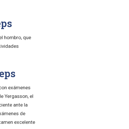
eps
el hombro, que
tividades
ceps
e con exámenes
e Yergasson, el
iente ante la
 exámenes de
 examen excelente