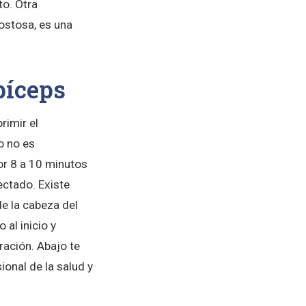
to. Otra
ostosa, es una
bíceps
rimir el
o no es
or 8 a 10 minutos
ectado. Existe
de la cabeza del
al inicio y
ración. Abajo te
onal de la salud y