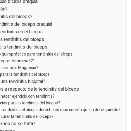
ulo bíceps braquial
dón?
nitis del bíceps?
dinitis del bíceps braquial
endinitis en el bíceps
a tendinitis del bíceps
 la tendinitis del bíceps
quiropráctico para tendinitis del bíceps
mprar Vitamina C?
ía comprar Magnésio?
 para la tendinitis del bíceps
na tendinitis bicipital?
a respecto de la tendinitis del bíceps
hacer ejercicio con tendinitis?
cios para la tendinitis del bíceps?
a tendinitis del bíceps derecho es más común que la del izquierdo?
urar la tendinitis del bíceps?
ando no se trata?